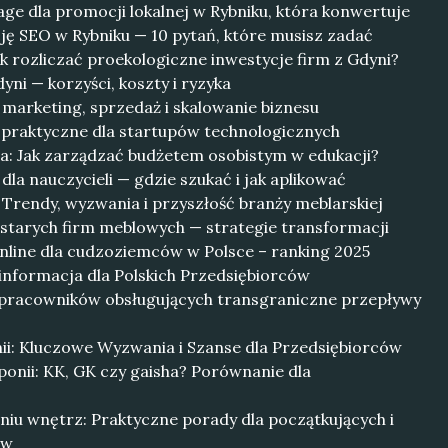
ge dla promocji lokalnej w Rybniku, która konwertuje
ję SEO w Rybniku — 10 pytań, które musisz zadać
k rozliczać proekologiczne inwestycje firm z Gdyni?
ni — korzyści, koszty i ryzyka
 marketing, sprzedaż i skalowanie biznesu
praktyczne dla startupów technologicznych
la: Jak zarządzać budżetem osobistym w edukacji?
 dla nauczycieli — gdzie szukać i jak aplikować
Trendy, wyzwania i przyszłość branży meblarskiej
 starych firm meblowych — strategie transformacji
online dla cudzoziemców w Polsce – ranking 2025
informacja dla Polskich Przedsiębiorców
la pracowników obsługujących transgraniczne przepływy
ii: Kluczowe Wyzwania i Szanse dla Przedsiębiorców
onii: KK, GK czy gaisha? Porównanie dla
niu wnętrz: Praktyczne porady dla początkujących i
ów