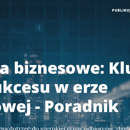
PUBLIKU
a biznesowe: Kl
ukcesu w erze
owej - Poradnik
żna dotrzeć do szerokiej grupy odbiorców, zbu