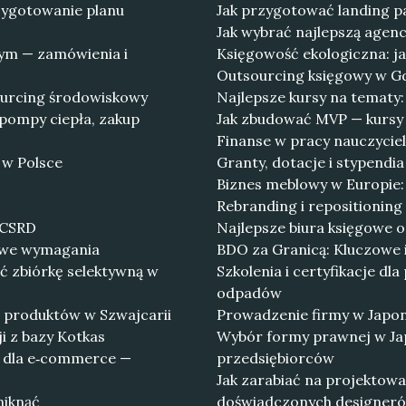
rzygotowanie planu
Jak przygotować landing pa
Jak wybrać najlepszą agenc
ym — zamówienia i
Księgowość ekologiczna: ja
Outsourcing księgowy w Gdy
sourcing środowiskowy
Najlepsze kursy na tematy:
 pompy ciepła, zakup
Jak zbudować MVP — kursy 
Finanse w pracy nauczycie
 w Polsce
Granty, dotacje i stypendia
Biznes meblowy w Europie: 
Rebranding i repositioning
 CSRD
Najlepsze biura księgowe 
owe wymagania
BDO za Granicą: Kluczowe 
ć zbiórkę selektywną w
Szkolenia i certyfikacje d
odpadów
ia produktów w Szwajcarii
Prowadzenie firmy w Japon
i z bazy Kotkas
Wybór formy prawnej w Jap
h dla e‑commerce —
przedsiębiorców
Jak zarabiać na projektowa
niknąć
doświadczonych designer