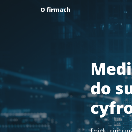
O firmach
Medi
do s
cyfr
Dzięki nim mo