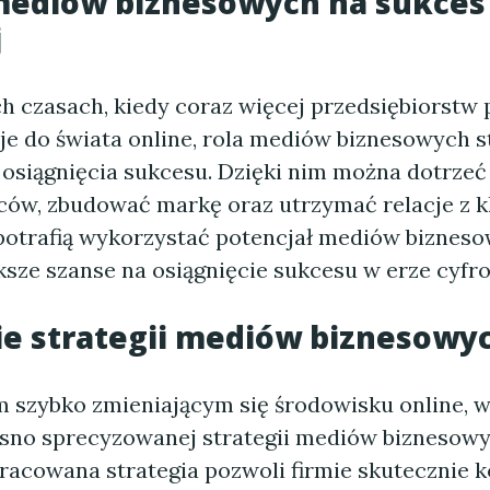
ediów biznesowych na sukces
j
ch czasach, kiedy coraz więcej przedsiębiorstw 
e do świata online, rola mediów biznesowych st
 osiągnięcia sukcesu. Dzięki nim można dotrzeć
ców, zbudować markę oraz utrzymać relacje z k
 potrafią wykorzystać potencjał mediów biznes
ksze szanse na osiągnięcie sukcesu w erze cyfro
e strategii mediów biznesowy
m szybko zmieniającym się środowisku online, w
asno sprecyzowanej strategii mediów biznesowy
racowana strategia pozwoli firmie skutecznie