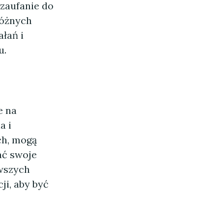
 zaufanie do
różnych
łań i
u.
e na
a i
ch, mogą
ać swoje
owszych
i, aby być