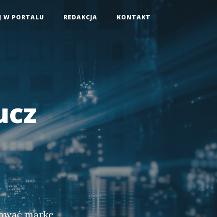
J W PORTALU
REDAKCJA
KONTAKT
ucz
dować markę