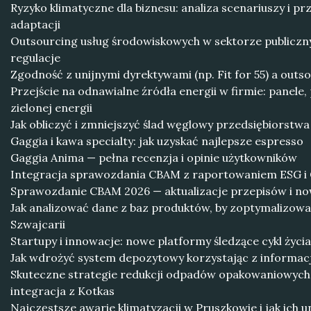
Ryzyko klimatyczne dla biznesu: analiza scenariuszy i p
adaptacji
Outsourcing usług środowiskowych w sektorze publiczn
regulacje
Zgodność z unijnymi dyrektywami (np. Fit for 55) a out
Przejście na odnawialne źródła energii w firmie: panele,
zielonej energii
Jak obliczyć i zmniejszyć ślad węglowy przedsiębiorstwa
Gaggia i kawa specialty: jak uzyskać najlepsze espresso
Gaggia Anima — pełna recenzja i opinie użytkowników
Integracja sprawozdania CBAM z raportowaniem ESG i
Sprawozdanie CBAM 2026 — aktualizacje przepisów i n
Jak analizować dane z baz produktów, by zoptymalizowa
Szwajcarii
Startupy i innowacje: nowe platformy śledzące cykl życ
Jak wdrożyć system depozytowy korzystając z informacj
Skuteczne strategie redukcji odpadów opakowaniowyc
integracja z Kotkas
Najczęstsze awarie klimatyzacji w Pruszkowie i jak ich u