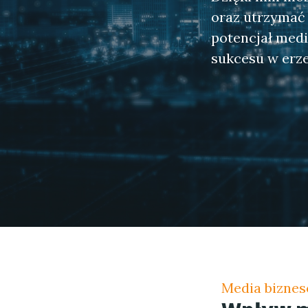
oraz utrzymać 
potencjał medi
sukcesu w erz
Media bizne