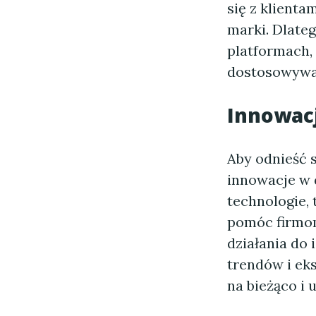
się z klient
marki. Dlateg
platformach,
dostosowywan
Innowac
Aby odnieść 
innowacje w 
technologie, 
pomóc firmom
działania do 
trendów i ek
na bieżąco i 