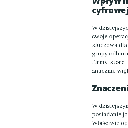
Wpływ m
cyfrowe
W dzisiejszy
swoje operacj
kluczowa dla
grupy odbior
Firmy, które
znacznie wię
Znaczeni
W dzisiejszy
posiadanie j
Właściwie op