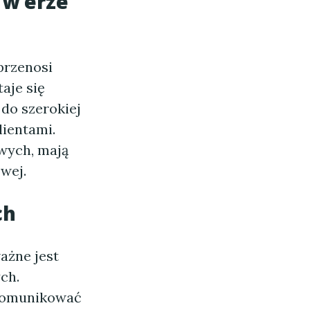
 w erze
przenosi
aje się
 do szerokiej
lientami.
owych, mają
wej.
ch
ażne jest
ch.
 komunikować