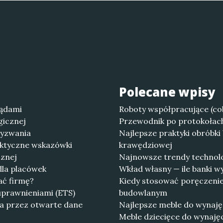
Polecane wpisy
ządami
Roboty współpracujące (co
gicznej
Przewodnik po protokołach
wyzwania
Najlepsze praktyki obróbki 
aktyczne wskazówki
krawędziowej
cznej
Najnowsze trendy technolo
dla placówek
Wkład własny — ile banki 
ać firmę?
Kiedy stosować poręczenie
uprawnieniami (ETS)
budowlanym
ia przez otwarte dane
Najlepsze meble do wynajęc
Meble dziecięce do wynajęc