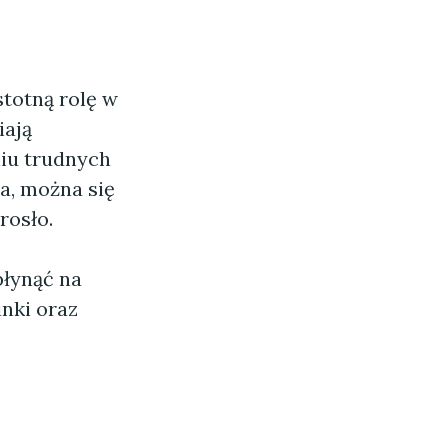
stotną rolę w
iają
niu trudnych
a, można się
rosło.
płynąć na
inki oraz