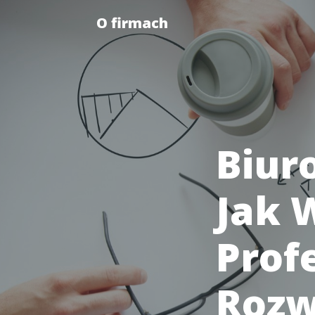
O firmach
Biur
Jak 
Prof
Rozw