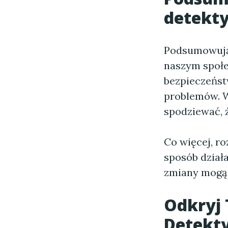
detekt
Podsumowuj
naszym społe
bezpieczeńst
problemów. W
spodziewać, ż
Co więcej, r
sposób działa
zmiany mogą 
Odkryj 
Detekt