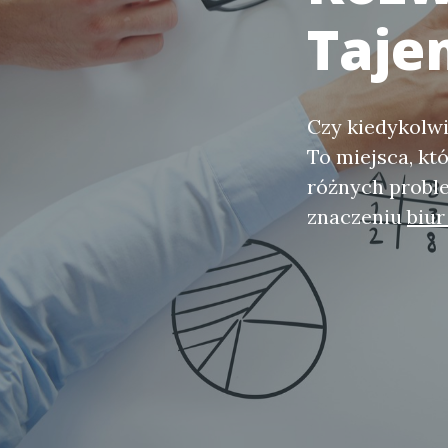
Taje
Czy kiedykolwi
To miejsca, kt
różnych proble
znaczeniu
biur