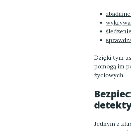
zbadanie
wykrywa
śledzeni
sprawdza
Dzięki tym u
pomogą im po
życiowych.
Bezpiec
detekt
Jednym z klu