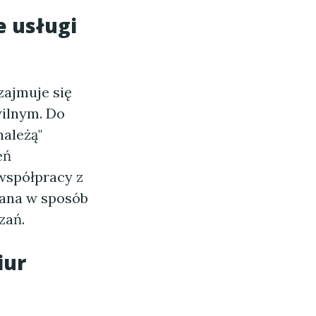
e usługi
zajmuje się
ilnym. Do
 należą"
eń
współpracy z
wana w sposób
zań.
iur