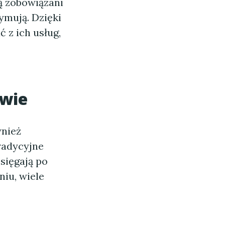
ą zobowiązani
ymują. Dzięki
 z ich usług,
wie
wnież
tradycyjne
sięgają po
niu, wiele