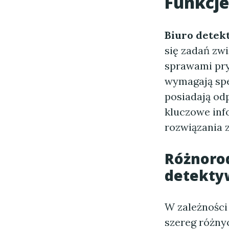
Funkcj
Biuro detek
się zadań zw
sprawami pry
wymagają spec
posiadają od
kluczowe inf
rozwiązania 
Różnoro
detekty
W zależności
szereg różnyc