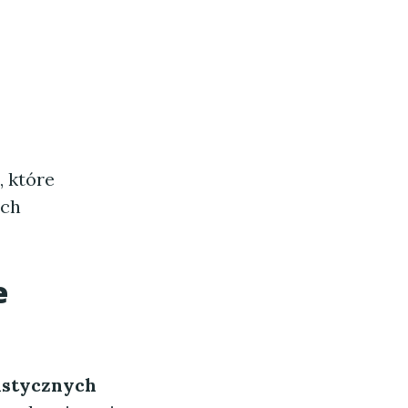
, które
ach
e
istycznych