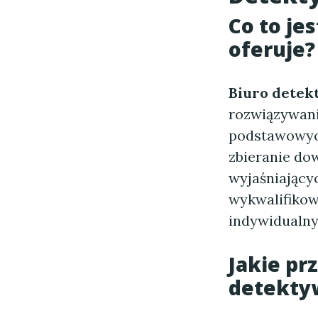
Co to je
oferuje?
Biuro detek
rozwiązywani
podstawowyc
zbieranie do
wyjaśniający
wykwalifikow
indywidualny
Jakie prz
detekty