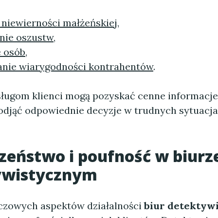
 niewierności małżeńskiej
,
nie oszustw
,
e osób
,
nie wiarygodności kontrahentów
.
sługom klienci mogą pozyskać cenne informacje
djąć odpowiednie decyzje w trudnych sytuacj
zeństwo i poufność w
biurz
ywistycznym
czowych aspektów działalności
biur detektyw