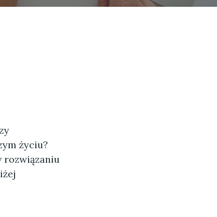
zy
szym życiu?
w rozwiązaniu
iżej