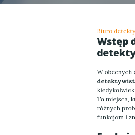
Biuro detekt
Wstęp 
detekt
W obecnych c
detektywis
kiedykolwiek
To miejsca, 
różnych prob
funkcjom i z