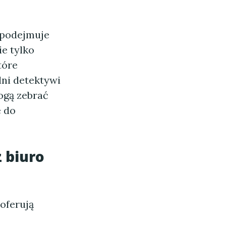
a podejmuje
e tylko
tóre
lni detektywi
ogą zebrać
e do
z
biuro
oferują