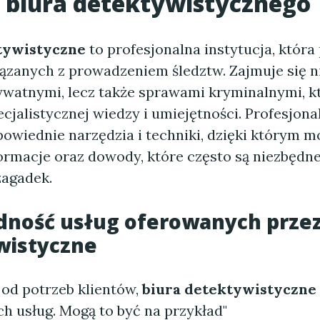
e
biura detektywistycznego
tywistyczne
to profesjonalna instytucja, któr
iązanych z prowadzeniem śledztw. Zajmuje się ni
watnymi, lecz także sprawami kryminalnymi, k
jalistycznej wiedzy i umiejętności. Profesjona
powiednie narzędzia i techniki, dzięki którym m
ormacje oraz dowody, które często są niezbędn
zagadek.
dność usług oferowanych prze
wistyczne
 od potrzeb klientów,
biura detektywistyczne
h usług. Mogą to być na przykład"