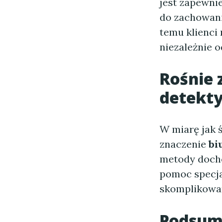
jest zapewni
do zachowania
temu klienci 
niezależnie o
Rośnie 
detekt
W miarę jak ś
znaczenie
bi
metody docho
pomoc specja
skomplikowan
Podsum