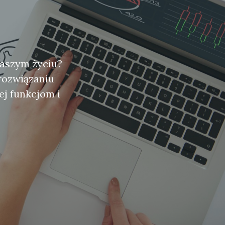
naszym życiu?
rozwiązaniu
ej funkcjom i