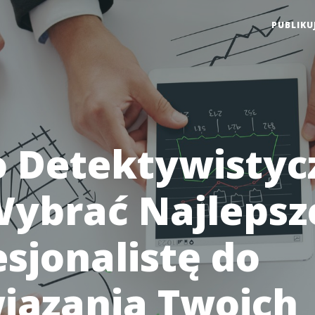
PUBLIKU
o Detektywistyc
Wybrać Najlepsz
esjonalistę do
iązania Twoich