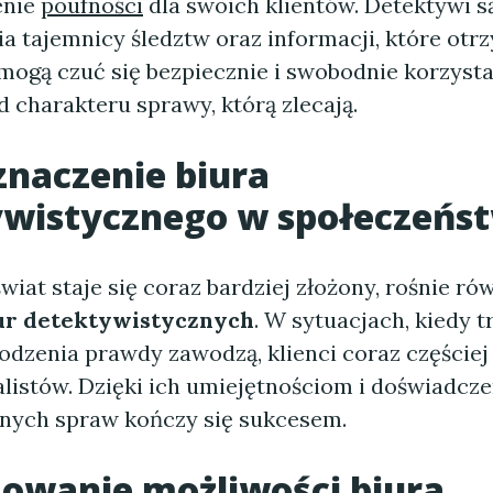
enie
poufności
dla swoich klientów. Detektywi s
 tajemnicy śledztw oraz informacji, które otrz
mogą czuć się bezpiecznie i swobodnie korzystać
d charakteru sprawy, którą zlecają.
znaczenie
biura
ywistycznego
w społeczeńst
wiat staje się coraz bardziej złożony, rośnie ró
ur detektywistycznych
. W sytuacjach, kiedy 
dzenia prawdy zawodzą, klienci coraz częściej 
listów. Dzięki ich umiejętnościom i doświadcze
ych spraw kończy się sukcesem.
owanie możliwości
biura