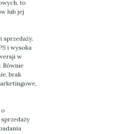
owych, to
w lub jej
i sprzedaży.
PS
i wysoka
wersji w
. Równie
ie, brak
arketingowe,
 o
 sprzedaży
 badania