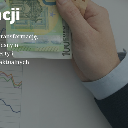
cji
transformację,
czesnym
rty i
 aktualnych