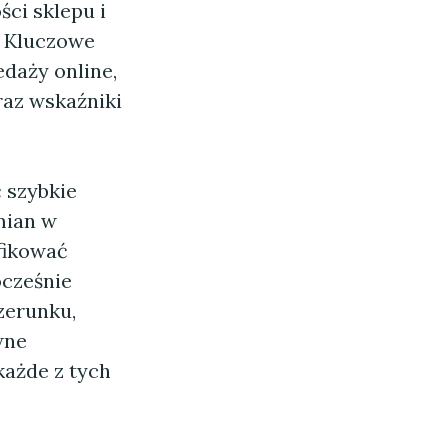
ści sklepu i
. Kluczowe
edaży online,
az wskaźniki
 szybkie
mian w
fikować
ocześnie
zerunku,
wne
każde z tych