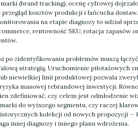
marki (brand tracking), ocenę cyfrowej dojrzało
az przegląd kosztów produkcji i łańcucha dostaw
onitorowania na etapie diagnozy to udział sprz
commerce, rentowność SKU, rotacja zapasów or
ientów.
ki po zidentyfikowaniu problemów muszą łączyć
ofalową strategią. Uruchomienie pilotażowych z
lub niewielkiej linii produktowej pozwala zwery
 ryzyka masowej rebrandowej inwestycji. Równ
ien zdefiniować, czy celem jest odmłodzenie wi
 marki do wyższego segmentu, czy raczej klaro
historycznych kolekcji od nowych propozycji — 
ga innej diagnozy i innego planu wdrożenia.