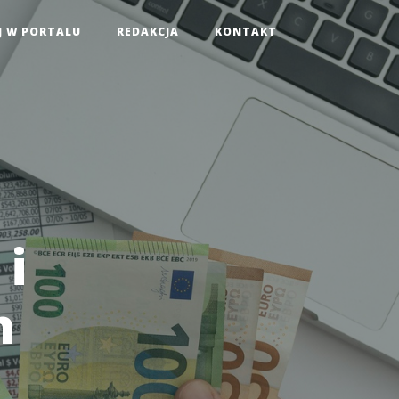
J W PORTALU
REDAKCJA
KONTAKT
 i
h