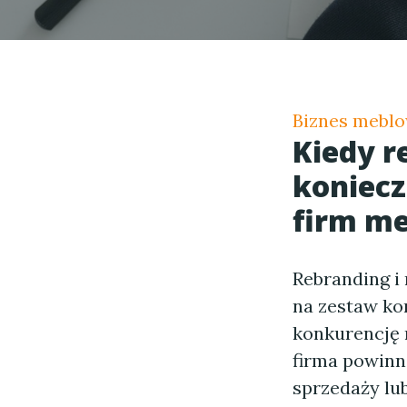
Biznes meblo
Kiedy r
koniecz
firm m
Rebranding i
na zestaw ko
konkurencję 
firma powinn
sprzedaży lu