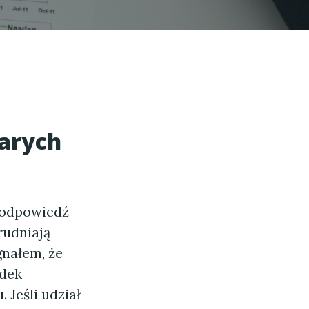
arych
o odpowiedź
rudniają
nałem, że
adek
Jeśli udział