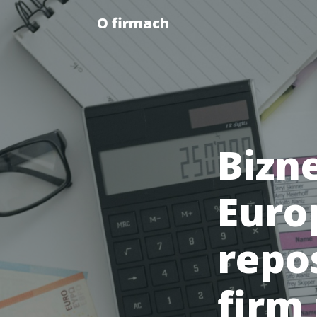
O firmach
Bizn
Europ
repo
firm