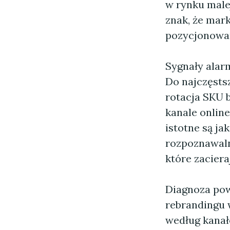
w rynku male
znak, że mark
pozycjonowan
Sygnały alar
Do najczęstsz
rotacja SKU 
kanale onlin
istotne są ja
rozpoznawaln
które zaciera
Diagnoza pow
rebrandingu 
według kanał