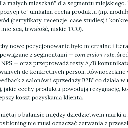
dla małych mieszkań” dla segmentu miejskiego.
pozycji to" unikalna cecha produktu (np. moduł
wód (certyfikaty, recenzje, case studies) i konkr
miejsca, trwałość, niskie TCO).
eby nowe pozycjonowanie było mierzalne i itera
I powiązane z segmentami —
conversion rate
, śr
, NPS — oraz przeprowadź testy A/B komunikató
owanych do konkretnych person. Równocześnie
eedback z salonów i sprzedaży B2B" co działa w
, jakie cechy produktu powodują rezygnację, kt
epszy koszt pozyskania klienta.
miętaj o balansie między dziedzictwem marki a
ositioning nie musi oznaczać zerwania z przesz