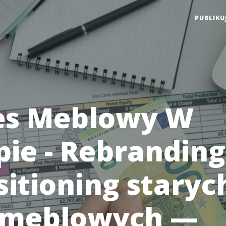
PUBLIKU
es Meblowy W
ie - Rebranding
sitioning staryc
 meblowych —