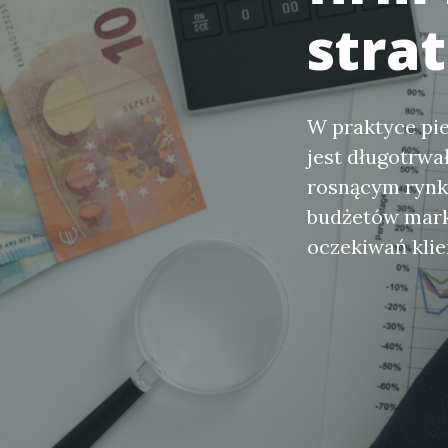
stra
W praktyce pi
jest długotrwa
rosnącym rynku
budżetów marke
oczekiwań klie