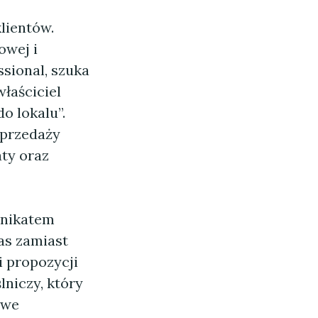
lientów.
owej i
ssional, szuka
łaściciel
o lokalu”.
sprzedaży
ty oraz
unikatem
as zamiast
i propozycji
niczy, który
owe