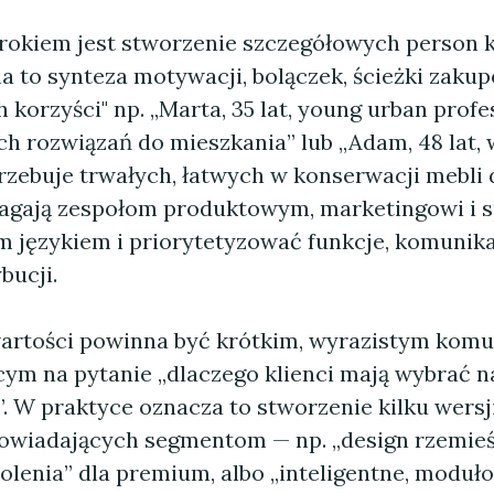
okiem jest stworzenie szczegółowych person k
 to synteza motywacji, bolączek, ścieżki zakup
korzyści" np. „Marta, 35 lat, young urban profe
 rozwiązań do mieszkania” lub „Adam, 48 lat, w
rzebuje trwałych, łatwych w konserwacji mebli d
gają zespołom produktowym, marketingowi i 
 językiem i priorytetyzować funkcje, komunika
bucji.
artości powinna być krótkim, wyrazistym kom
ym na pytanie „dlaczego klienci mają wybrać n
. W praktyce oznacza to stworzenie kilku wersj
owiadających segmentom — np. „design rzemieśl
olenia” dla premium, albo „inteligentne, moduł