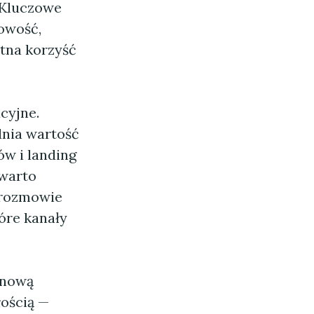
 Kluczowe
owość,
etna korzyść
cyjne.
ednia wartość
w i landing
 warto
 rozmowie
óre kanały
 nową
łością —