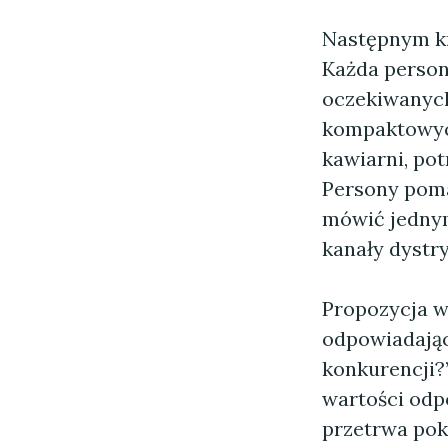
Następnym kr
Każda persona
oczekiwanych 
kompaktowych
kawiarni, pot
Persony poma
mówić jednym
kanały dystry
Propozycja w
odpowiadając
konkurencji?”
wartości odp
przetrwa pok