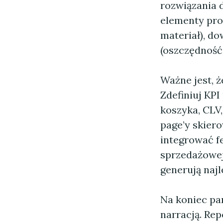
rozwiązania 
elementy pro
materiał), do
(oszczędność 
Ważne jest, ż
Zdefiniuj KP
koszyka, CLV
page’y skier
integrować f
sprzedażowej
generują najl
Na koniec pa
narracją. Rep