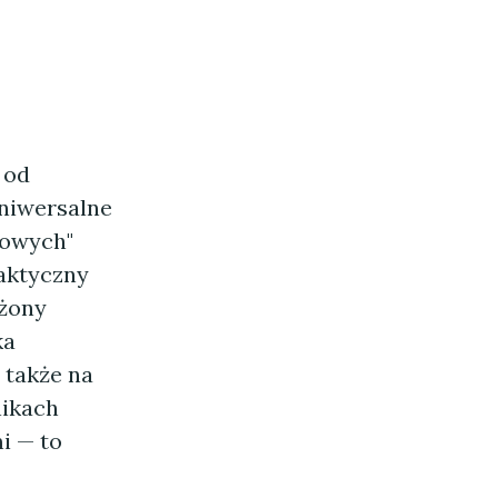
 od
uniwersalne
powych"
aktyczny
ażony
ka
 także na
nikach
i — to