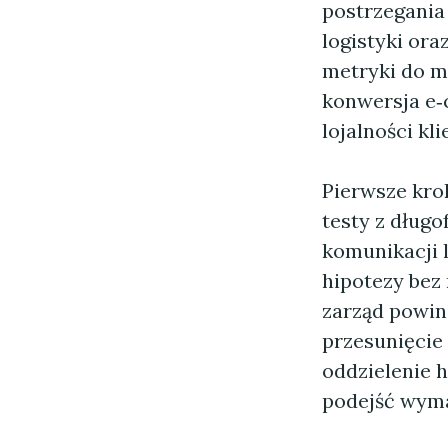
postrzegania 
logistyki or
metryki do m
konwersja e‑
lojalności kl
Pierwsze kro
testy z dług
komunikacji 
hipotezy bez
zarząd powin
przesunięcie
oddzielenie 
podejść wyma