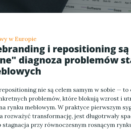
wy w Europie
ebranding i repositioning są
ne" diagnoza problemów st
eblowych
 repositioning nie są celem samym w sobie — t
nkretnych problemów, które blokują wzrost i ut
na rynku meblowym. W praktyce pierwszym syg
a rozważyć transformację, jest długotrwały sp
b stagnacja przy równoczesnym rosnącym rynku. 