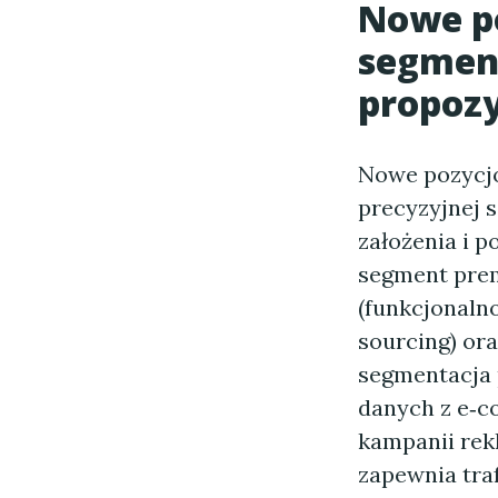
Nowe p
segment
propozy
Nowe pozycjo
precyzyjnej 
założenia i 
segment prem
(funkcjonaln
sourcing) ora
segmentacja p
danych z e‑c
kampanii rek
zapewnia traf