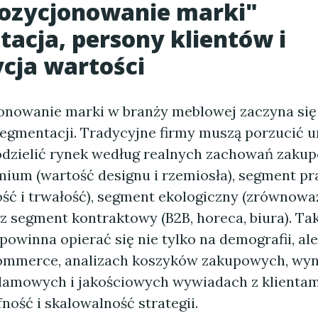
ozycjonowanie marki"
acja, persony klientów i
cja wartości
nowanie marki w branży meblowej zaczyna się
segmentacji. Tradycyjne firmy muszą porzucić 
podzielić rynek według realnych zachowań zaku
ium (wartość designu i rzemiosła), segment pr
ość i trwałość), segment ekologiczny (zrównow
z segment kontraktowy (B2B, horeca, biura). Ta
owinna opierać się nie tylko na demografii, ale
ommerce, analizach koszyków zakupowych, wy
lamowych i jakościowych wywiadach z klientam
ność i skalowalność strategii.