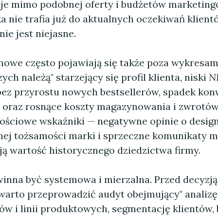
je mimo podobnej oferty i budżetów marketing
a nie trafia już do aktualnych oczekiwań klientó
ie jest niejasne.
mowe często pojawiają się także poza wykresam
ych należą" starzejący się profil klienta, niski
N
bez przyrostu nowych bestsellerów, spadek kon
e oraz rosnące koszty magazynowania i zwrotów
kościowe wskaźniki — negatywne opinie o design
ej tożsamości marki i sprzeczne komunikaty m
ją wartość historycznego dziedzictwa firmy.
inna być systemowa i mierzalna. Przed decyzją
warto przeprowadzić audyt obejmujący" analizę
ów i linii produktowych, segmentację klientów,