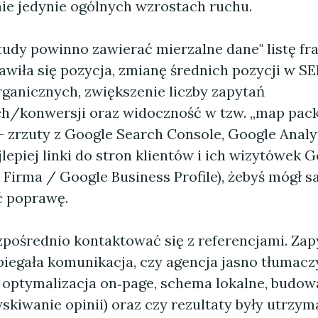
nie jedynie ogólnych wzrostach ruchu.
udy powinno zawierać mierzalne dane" listę fra
wiła się pozycja, zmianę średnich pozycji w SE
organicznych, zwiększenie liczby zapytań
ch/konwersji oraz widoczność w tzw. „map pack
 zrzuty z Google Search Console, Google Analyt
jlepiej linki do stron klientów i ich wizytówek 
 Firma / Google Business Profile), żebyś mógł s
ć poprawę.
zpośrednio kontaktować się z referencjami. Zap
zebiegała komunikacja, czy agencja jasno tłumac
p. optymalizacja on‑page, schema lokalne, budow
skiwanie opinii) oraz czy rezultaty były utrzym