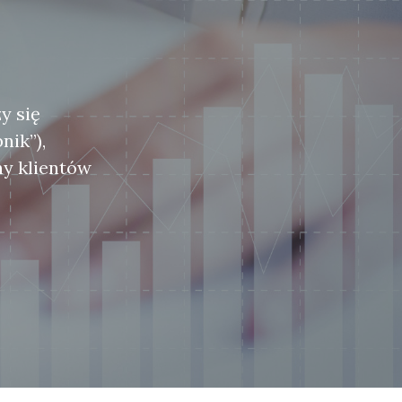
y się
nik”),
ny klientów