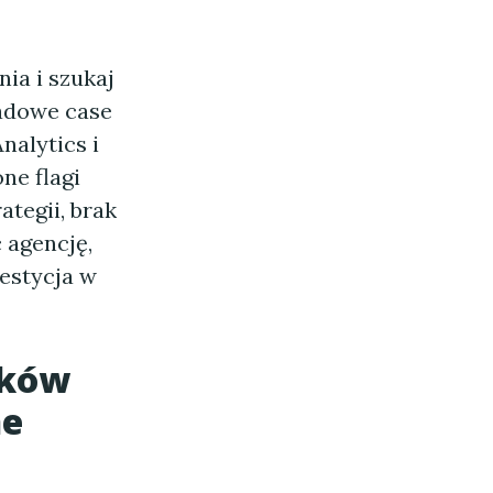
ia i szukaj
ładowe case
nalytics i
ne flagi
ategii, brak
c agencję,
westycja w
ików
ne