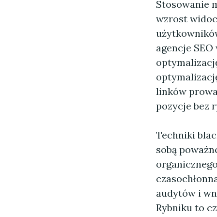
Stosowanie m
wzrost widoc
użytkowników
agencje SEO 
optymalizację
optymalizację
linków prowa
pozycje bez 
Techniki blac
sobą poważne
organicznego
czasochłonn
audytów i wn
Rybniku to cz