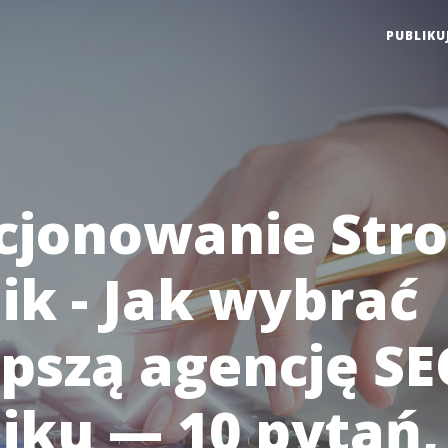
PUBLIKU
cjonowanie Str
ik - Jak wybrać
epszą agencję S
iku — 10 pytań,