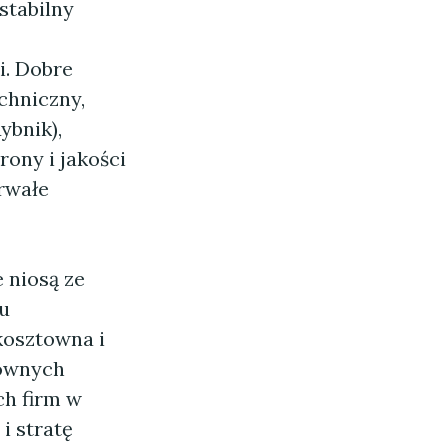
stabilny
i. Dobre
chniczny,
ybnik),
rony i jakości
rwałe
 niosą ze
hu
kosztowna i
nownych
ch firm w
i stratę