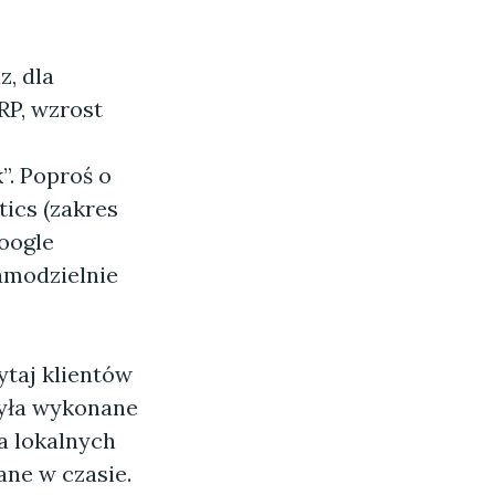
z, dla
RP, wzrost
”. Poproś o
ics (zakres
Google
amodzielnie
ytaj klientów
zyła wykonane
a lokalnych
ane w czasie.