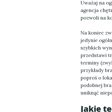
Uważaj na og
agencja chęt
pozwoli na ko
Na koniec zw
jedynie ogóln
szybkich wyn
przedstawi t
terminy (zwyk
przykłady b
poproś o loka
podobnej bra
uniknąć niep
Jakie t