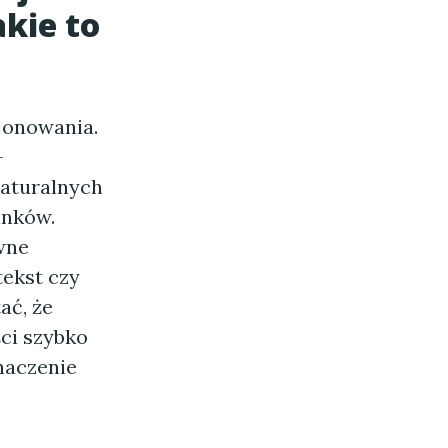
akie to
cjonowania.
—
naturalnych
inków.
wne
ekst czy
ać, że
ci szybko
naczenie