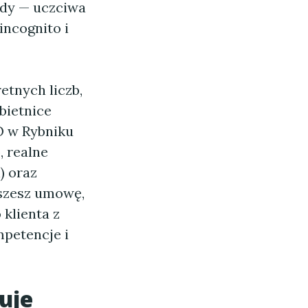
udy — uczciwa
ncognito i
etnych liczb,
bietnice
O w Rybniku
, realne
) oraz
szesz umowę,
 klienta z
mpetencje i
uje