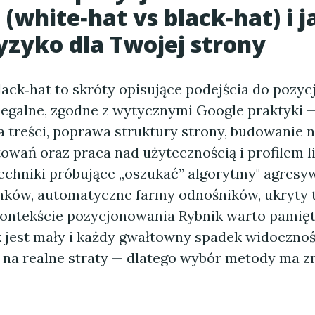
(white‑hat vs black‑hat) i j
ryzyko dla Twojej strony
lack‑hat to skróty opisujące podejścia do pozy
legalne, zgodne z wytycznymi Google praktyki 
a treści, poprawa struktury strony, budowanie 
owań oraz praca nad użytecznością i profilem l
echniki próbujące „oszukać” algorytmy" agresy
nków, automatyczne farmy odnośników, ukryty t
kontekście pozycjonowania Rybnik warto pamięt
k jest mały i każdy gwałtowny spadek widocznoś
ę na realne straty — dlatego wybór metody ma z