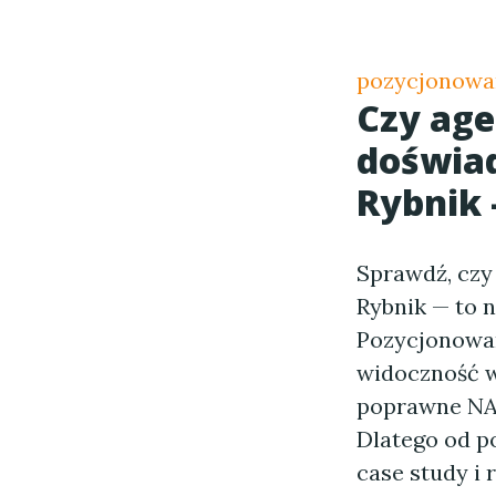
pozycjonowan
Czy age
doświad
Rybnik 
Sprawdź, czy
Rybnik — to n
Pozycjonowani
widoczność w 
poprawne NAP
Dlatego od p
case study i 