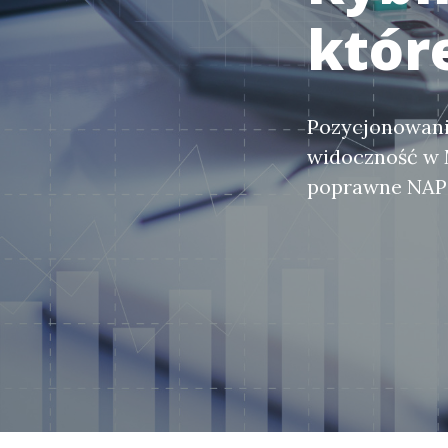
któr
Pozycjonowanie
widoczność w M
poprawne NAP 