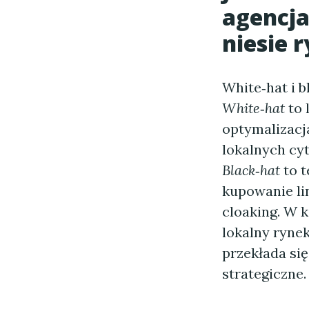
agencja 
niesie 
White‑hat i b
White‑hat
to 
optymalizacj
lokalnych cyt
Black‑hat
to t
kupowanie li
cloaking. W 
lokalny ryne
przekłada si
strategiczne.