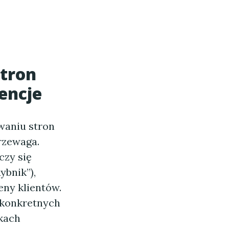
tron
encje
waniu stron
przewaga.
czy się
ybnik”),
ny klientów.
 konkretnych
nkach