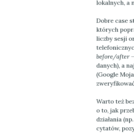
lokalnych, a 
Dobre case st
których popra
liczby sesji 
telefoniczny
before/after
—
danych), a na
(Google Moja
zweryfikowa
Warto też be
o to, jak pr
działania (n
cytatów, pozy