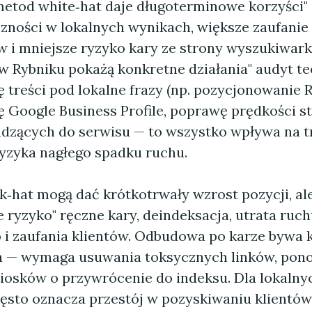
etod white‑hat daje długoterminowe korzyści" 
zności w lokalnych wynikach, większe zaufanie
 i mniejsze ryzyko kary ze strony wyszukiwark
w Rybniku pokażą konkretne działania" audyt te
 treści pod lokalne frazy (np. pozycjonowanie R
 Google Business Profile, poprawę prędkości st
dzących do serwisu — to wszystko wpływa na t
ryzyka nagłego spadku ruchu.
k‑hat mogą dać krótkotrwały wzrost pozycji, ale
 ryzyko" ręczne kary, deindeksacja, utrata ruc
 i zaufania klientów. Odbudowa po karze bywa 
a — wymaga usuwania toksycznych linków, po
iosków o przywrócenie do indeksu. Dla lokalny
ęsto oznacza przestój w pozyskiwaniu klientów 