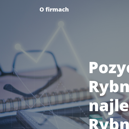
O firmach
Pozy
Rybn
najl
Rybn