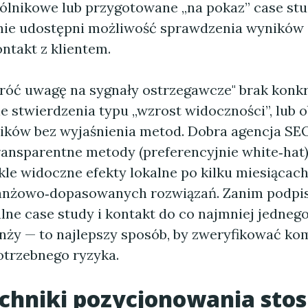
ólnikowe lub przygotowane „na pokaz” case st
nie udostępni możliwość sprawdzenia wyników i
ntakt z klientem.
róć uwagę na sygnały ostrzegawcze" brak konkr
e stwierdzenia typu „wzrost widoczności”, lub o
ików bez wyjaśnienia metod. Dobra agencja SE
ransparentne metody (preferencyjnie white‑hat)
le widoczne efekty lokalne po kilku miesiącach
ranżowo‑dopasowanych rozwiązań. Zanim podpi
lne case study i kontakt do co najmniej jednego
nży — to najlepszy sposób, by zweryfikować ko
otrzebnego ryzyka.
echniki pozycjonowania stos