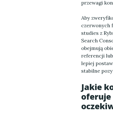
przewagi kon
Aby zweryfiko
czerwonych f
studies z Ryb
Search Consol
obejmują obie
referencji lu
lepiej postaw
stabilne poz
Jakie k
oferuje
oczekiw