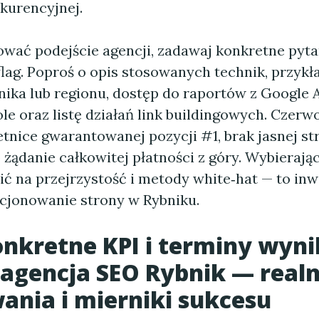
kurencyjnej.
wać podejście agencji, zadawaj konkretne pytan
lag. Poproś o opis stosowanych technik, przyk
nika lub regionu, dostęp do raportów z Google A
e oraz listę działań link buildingowych. Czerwo
tnice gwarantowanej pozycji #1, brak jasnej str
b żądanie całkowitej płatności z góry. Wybierają
ić na przejrzystość i metody white‑hat — to in
ycjonowanie strony w Rybniku.
onkretne KPI i terminy wyn
 agencja SEO Rybnik — real
ania i mierniki sukcesu