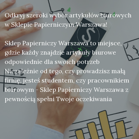
Odkryj szeroki wybór artykułów biurowych
w Sklepie Papierniczym Warszawa!
Sklep Papierniczy Warszawa to miejsce,
gdzie każdy znajdzie artykuły biurowe
odpowiednie dla swoich potrzeb
Niezależnie od tego, czy prowadzisz małą
firmę, jesteś studentem, czy pracownikiem
biurowym - Sklep Papierniczy Warszawa z
pewnością spełni Twoje oczekiwania